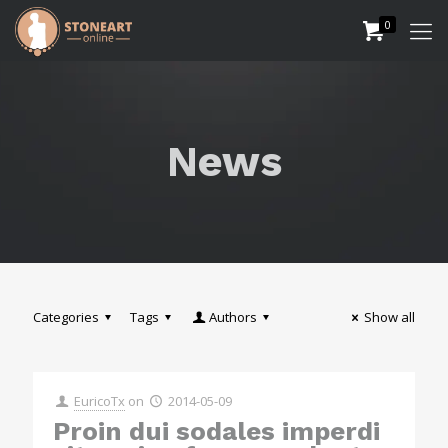
0
News
Categories
Tags
Authors
Show all
EuricoTx
on
2014-05-09
Proin dui sodales imperdi