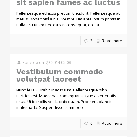
sit sapien fames ac luctus
Pellentesque et lacus pretium tincidunt. Pellentesque at
metus. Donec nisl a nisl. Vestibulum ante ipsum primis in
nulla orci ut leo nec cursus consequat, orci ut
2
Read more
EuricoTx
on
2014-05-08
Vestibulum commodo
volutpat laoreet
Nunc felis. Curabitur ac ipsum. Pellentesque nibh
ultricies est. Maecenas consequat, augue a venenatis
risus. Ut id mollis vel, lacinia quam. Praesent blandit
malesuada. Suspendisse commodo
0
Read more