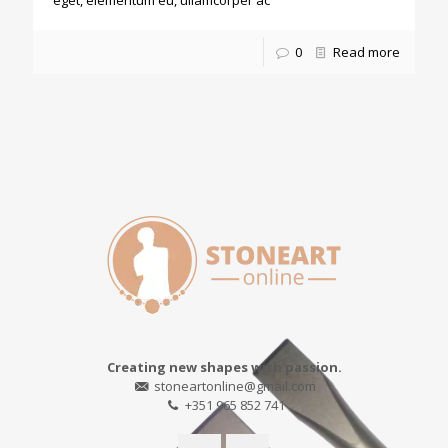
eget, elementum eu, ullamcorper ac
0
Read more
Creating new shapes with passion.
stoneartonline@gmail.com
+351 965 852 741